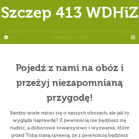
Szczep 413 WDHiZ
WARSZAWSKICH DRUŻYN HARCERSKICH I ZUCHOWYCH IM. KPT. HM. ANDRZEJA
ROMOCKIEGO "MORRO"
Pojedź z nami na obóz i
przeżyj niezapomnianą
przygodę!
Bardzo wiele mówi się o naszych obozach, ale jak to
wygląda naprawdę? Z pewnością nie będziesz się
nudzić, a doborowe towarzystwo i wyzwania, które
przed Tobą staną sprawią, że z pewnością będziesz