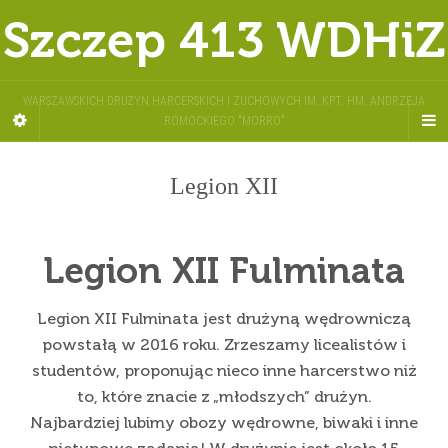
Szczep 413 WDHiZ
WARSZAWSKICH DRUŻYN HARCERSKICH I ZUCHOWYCH IM. KPT. HM. ANDRZEJA
ROMOCKIEGO "MORRO"
Legion XII
Legion XII Fulminata
Legion XII Fulminata jest drużyną wędrowniczą
powstałą w 2016 roku. Zrzeszamy licealistów i
studentów, proponując nieco inne harcerstwo niż
to, które znacie z „młodszych” drużyn.
Najbardziej lubimy obozy wędrowne, biwaki i inne