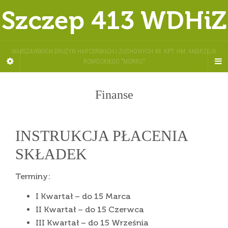
Szczep 413 WDHiZ
WARSZAWSKICH DRUŻYN HARCERSKICH I ZUCHOWYCH IM. KPT. HM. ANDRZEJA
ROMOCKIEGO "MORRO"
Finanse
INSTRUKCJA PŁACENIA
SKŁADEK
Terminy:
I Kwartał – do 15 Marca
II Kwartał – do 15 Czerwca
III Kwartał – do 15 Września