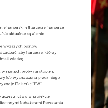
ie harcerskim (harcerze, harcerze
lub aktualnie są ale nie
kie wyższych pionów
i zadbać, aby harcerze, którzy
łniali wiedzę
ją w ramach próby na stopień,
wy lub wyznaczona przez niego
rzyznaje Plakietkę “PW”.
ub uczestnictwo w projekcie
lbo innymi bohaterami Powstania