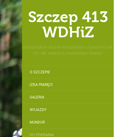
Szczep 413
WDHiZ
WARSZAWSKICH DRUŻYN HARCERSKICH I ZUCHOWYCH IM.
KPT. HM. ANDRZEJA ROMOCKIEGO "MORRO"
O SZCZEPIE
IZBA PAMIĘCI
GALERIA
WYJAZDY
MUNDUR
DO POBRANIA