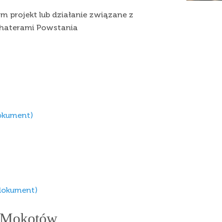
ym projekt lub działanie związane z
ohaterami Powstania
okument)
dokument)
a Mokotów