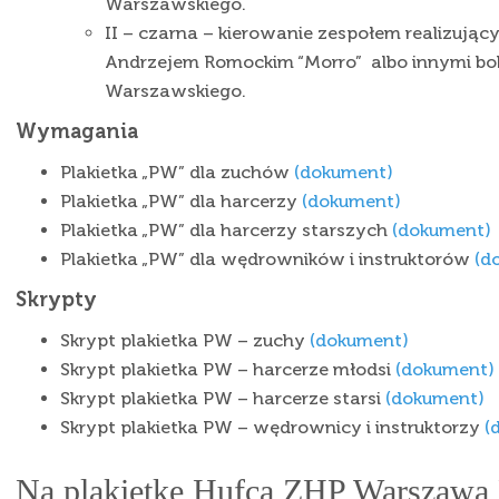
Warszawskiego.
II – czarna – kierowanie zespołem realizując
Andrzejem Romockim “Morro” albo innymi b
Warszawskiego.
Wymagania
Plakietka „PW” dla zuchów
(dokument)
Plakietka „PW” dla harcerzy
(dokument)
Plakietka „PW” dla harcerzy starszych
(dokument)
Plakietka „PW” dla wędrowników i instruktorów
(d
Skrypty
Skrypt plakietka PW – zuchy
(dokument)
Skrypt plakietka PW – harcerze młodsi
(dokument)
Skrypt plakietka PW – harcerze starsi
(dokument)
Skrypt plakietka PW – wędrownicy i instruktorzy
(
Na plakietkę Hufca ZHP Warszaw