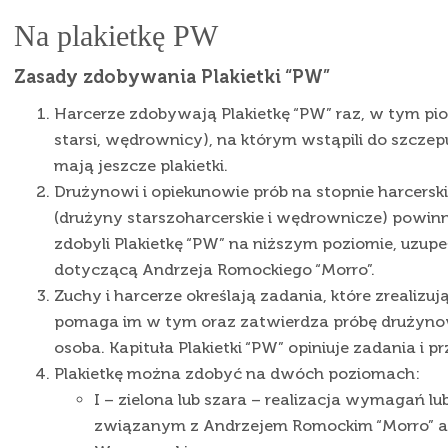
Na plakietkę PW
Zasady zdobywania Plakietki “PW”
Harcerze zdobywają Plakietkę “PW” raz, w tym pion
starsi, wędrownicy), na którym wstąpili do szczepu 
mają jeszcze plakietki.
Drużynowi i opiekunowie prób na stopnie harcers
(drużyny starszoharcerskie i wędrownicze) powinn
zdobyli Plakietkę “PW” na niższym poziomie, uzupe
dotyczącą Andrzeja Romockiego “Morro”.
Zuchy i harcerze określają zadania, które zrealizu
pomaga im w tym oraz zatwierdza próbę drużyno
osoba. Kapituła Plakietki “PW” opiniuje zadania i p
Plakietkę można zdobyć na dwóch poziomach:
I – zielona lub szara – realizacja wymagań l
związanym z Andrzejem Romockim “Morro” a