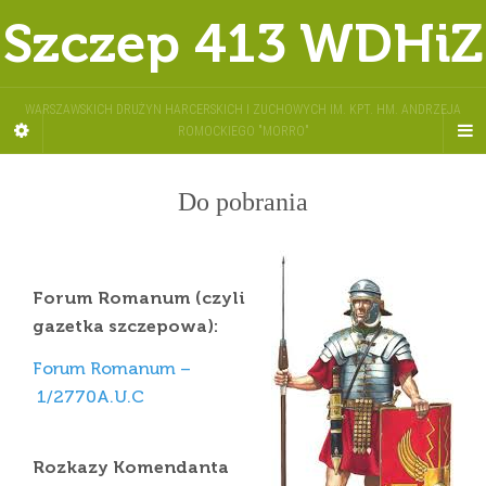
Szczep 413 WDHiZ
WARSZAWSKICH DRUŻYN HARCERSKICH I ZUCHOWYCH IM. KPT. HM. ANDRZEJA
ROMOCKIEGO "MORRO"
Do pobrania
Forum Romanum (czyli
gazetka szczepowa):
Forum Romanum –
1/2770A.U.C
Rozkazy Komendanta