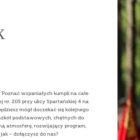
X
 Poznać wspaniałych kumpli na całe
 nr. 205 przy ulicy Spartańskiej 4 na
 będziesz mógł doczekać się kolejnego
 szkół podstawowych, chętnych do
ną atmosferę, rozwijający program,
jak – dołączysz do nas?