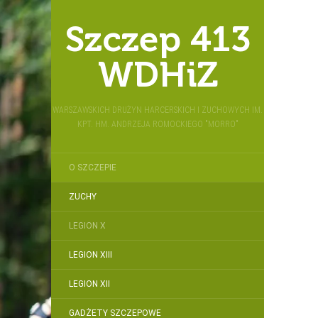
Szczep 413
WDHiZ
WARSZAWSKICH DRUŻYN HARCERSKICH I ZUCHOWYCH IM.
KPT. HM. ANDRZEJA ROMOCKIEGO "MORRO"
O SZCZEPIE
ZUCHY
LEGION X
LEGION XIII
LEGION XII
GADŻETY SZCZEPOWE